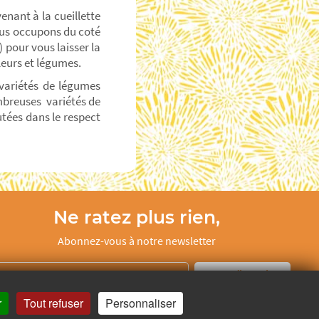
enant à la cueillette
nous occupons du coté
) pour vous laisser la
fleurs et légumes.
 variétés de légumes
ombreuses variétés de
tées dans le respect
Ne ratez plus rien,
Abonnez-vous à notre newsletter
Je m’inscris
r
Tout refuser
Personnaliser