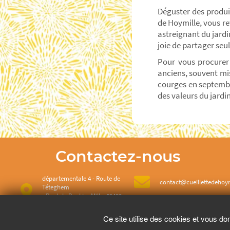
Déguster des produit
de Hoymille, vous re
astreignant du jardin
joie de partager seul
Pour vous procurer 
anciens, souvent mis
courges en septembr
des valeurs du jardin
Contactez-nous
départementale 4 - Route de
contact@cueillettedehoym
Téteghem
- Pont de Benkies Mille, 59492
Hoymille
Ce site utilise des cookies et vous do
03 28 68 54 65